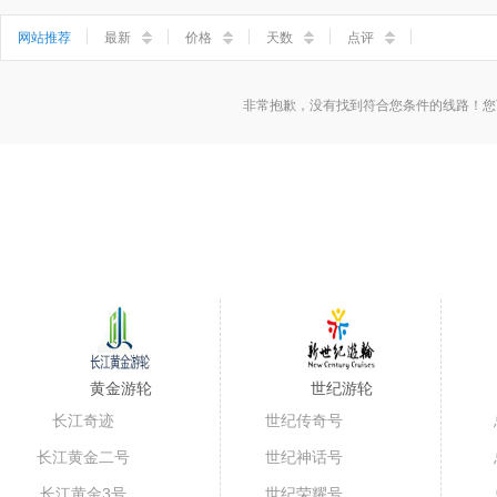
小三峡
神女溪
石宝寨
丰都鬼城
网站推荐
最新
价格
天数
点评
非常抱歉，没有找到符合您条件的线路！您
黄金游轮
世纪游轮
长江奇迹
世纪传奇号
长江黄金二号
世纪神话号
长江黄金3号
世纪荣耀号