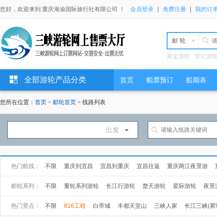
您好，欢迎来到:重庆海渝国际旅行社有限公司 ！
会员登录
|
免费注册
|
我的订
邮轮
黄金游轮
世纪游
全部游轮产品分类
首页
船票预订
船期表
您所在位置：
首页
>
邮轮首页
> 线路列表
出发
热门航线：
不限
重庆到宜昌
宜昌到重庆
宜昌往返
重庆两江夜景游
万州到宜昌
武汉到上海
上海到武汉
邮轮系列：
不限
重轮系列游轮
长江行游轮
楚天游轮
星际游轮
夜景
长海游轮
总统游轮
世纪游轮
黄金游轮
热门景点：
不限
816工程
白帝城
丰都天堂山
三峡人家
长江三峡(瞿