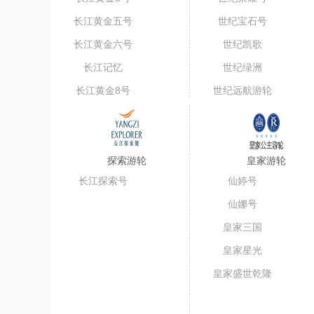
长江黄金五号
世纪宝石号
（短线）
长江黄金六号
世纪凯歌
长江记忆
世纪绿洲
长江黄金8号
世纪远航游轮
探索游轮
皇家游轮
长江探索号
仙婷号
仙娜号
皇家三国
皇家星光
皇家盛世乾隆
号