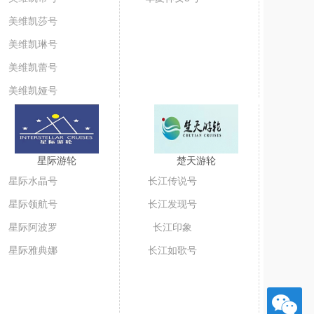
美维凯莎号
美维凯琳号
美维凯蕾号
美维凯娅号
星际游轮
楚天游轮
星际水晶号
长江传说号
星际领航号
长江发现号
星际阿波罗
长江印象
星际雅典娜
长江如歌号