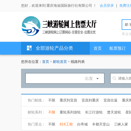
您好，欢迎来到:重庆海渝国际旅行社有限公司 ！
会员登录
|
免费注
邮
黄金
全部游轮产品分类
首页
船票预订
您所在位置：
首页
>
邮轮首页
> 线路列表
出发
热门航线：
不限
重庆到宜昌
宜昌到重庆
宜昌往返
重庆
万州到宜昌
武汉到上海
上海到武汉
邮轮系列：
不限
重轮系列游轮
长江行游轮
楚天游轮
星
长海游轮
总统游轮
世纪游轮
黄金游轮
热门景点：
不限
816工程
白帝城
丰都天堂山
三峡人家