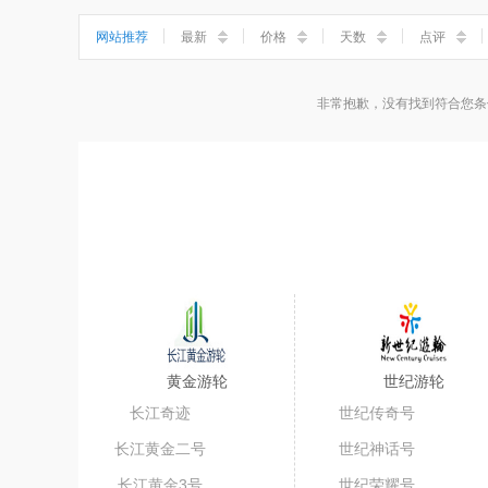
小三峡
神女溪
石宝寨
丰都鬼城
网站推荐
最新
价格
天数
点评
非常抱歉，没有找到符合您条
黄金游轮
世纪游轮
长江奇迹
世纪传奇号
长江黄金二号
世纪神话号
长江黄金3号
世纪荣耀号