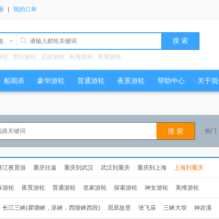
册
|
我的订单
轮
游轮
世纪游轮
总统游轮
长海游轮
美维游轮
船期表
豪华游轮
普通游轮
夜景游轮
帮助中心
关于我
热门
两江夜景游
重庆往返
重庆到武汉
武汉到重庆
重庆到上海
上海到重庆
际游轮
夜景游轮
普通游轮
皇家游轮
探索游轮
神女游轮
美维游轮
长江三峡(瞿塘峡，巫峡，西陵峡西段)
屈原故里
张飞庙
三峡大坝
神农溪