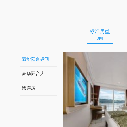
标准房型
3间
豪华阳台标间
豪华阳台大床房
臻选房