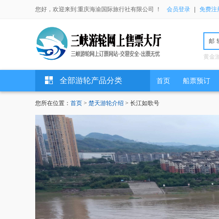
您好，欢迎来到:重庆海渝国际旅行社有限公司 ！
会员登录
|
免费注
邮
黄金
全部游轮产品分类
首页
船票预订
您所在位置：
首页
>
楚天游轮介绍
> 长江如歌号