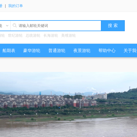
册
|
我的订单
轮
游轮
世纪游轮
总统游轮
长海游轮
美维游轮
船期表
豪华游轮
普通游轮
夜景游轮
帮助中心
关于我