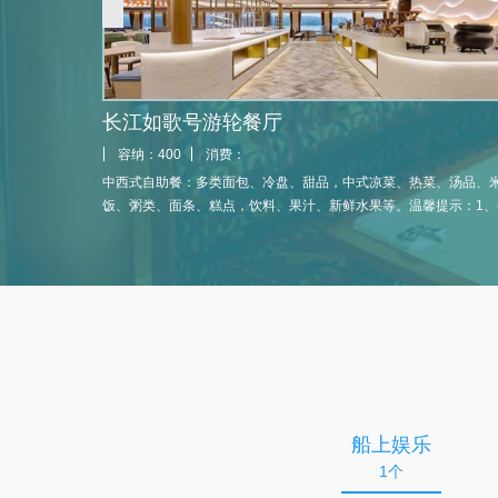
长江如歌号游轮餐厅
容纳：400
消费：
中西式自助餐：多类面包、冷盘、甜品，中式凉菜、热菜、汤品、
饭、粥类、面条、糕点，饮料、果汁、新鲜水果等。温馨提示：1、
餐食轮流更换，安排不同的主题美食；2、如有素食、清真及特殊餐
求者，请在报名时提前说明，以便尽量满足；3、游轮会根据游客的
籍、团队及大体饮食习惯提前安排桌次，并会在餐厅入口处或餐桌
明相应的座次，请游客按照船方的布置入座，有序就餐。
船上娱乐
1个