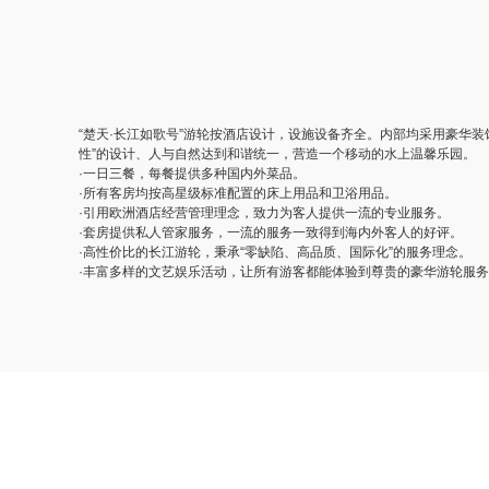
“楚天·长江如歌号”游轮按酒店设计，设施设备齐全。内部均采用豪华
性”的设计、人与自然达到和谐统一，营造一个移动的水上温馨乐园。
·一日三餐，每餐提供多种国内外菜品。
·所有客房均按高星级标准配置的床上用品和卫浴用品。
·引用欧洲酒店经营管理理念，致力为客人提供一流的专业服务。
·套房提供私人管家服务，一流的服务一致得到海内外客人的好评。
·高性价比的长江游轮，秉承“零缺陷、高品质、国际化”的服务理念。
·丰富多样的文艺娱乐活动，让所有游客都能体验到尊贵的豪华游轮服