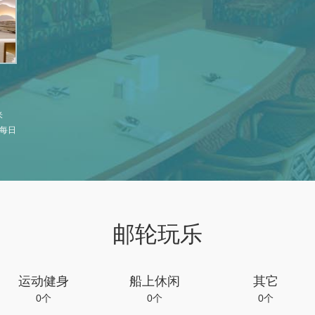
米
每日
饮需
国
上注
邮轮玩乐
运动健身
船上休闲
其它
0个
0个
0个