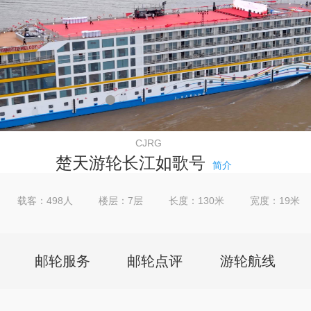
CJRG
楚天游轮
长江如歌号
简介
载客：498人
楼层：7层
长度：130米
宽度：19米
邮轮服务
邮轮点评
游轮航线