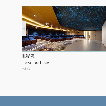
法式露台家庭房
豪华套房
长江如歌套房
电影院
容纳：200
消费：
电影院