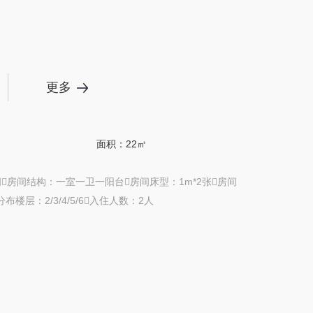
更多
面积：22㎡
间房间结构：一室一卫一阳台房间床型：1m*2张房间
布楼层：2/3/4/5/6入住人数：2人