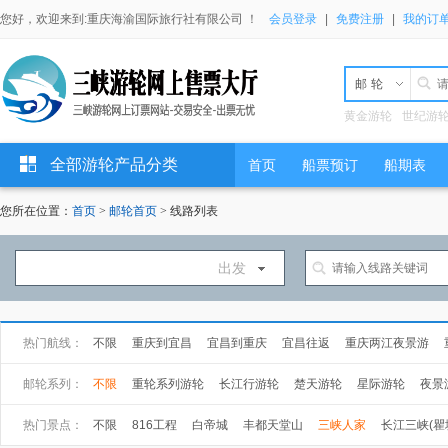
您好，欢迎来到:重庆海渝国际旅行社有限公司 ！
会员登录
|
免费注册
|
我的订
邮轮
黄金游轮
世纪游
全部游轮产品分类
首页
船票预订
船期表
您所在位置：
首页
>
邮轮首页
> 线路列表
出发
热门航线：
不限
重庆到宜昌
宜昌到重庆
宜昌往返
重庆两江夜景游
万州到宜昌
武汉到上海
上海到武汉
邮轮系列：
不限
重轮系列游轮
长江行游轮
楚天游轮
星际游轮
夜景
长海游轮
总统游轮
世纪游轮
黄金游轮
热门景点：
不限
816工程
白帝城
丰都天堂山
三峡人家
长江三峡(瞿