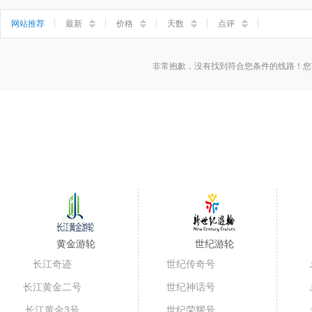
小三峡
神女溪
石宝寨
丰都鬼城
网站推荐
最新
价格
天数
点评
非常抱歉，没有找到符合您条件的线路！您
黄金游轮
世纪游轮
长江奇迹
世纪传奇号
长江黄金二号
世纪神话号
长江黄金3号
世纪荣耀号