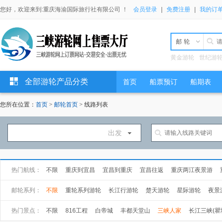
您好，欢迎来到:重庆海渝国际旅行社有限公司 ！
会员登录
|
免费注册
|
我的订
邮轮
黄金游轮
世纪游
全部游轮产品分类
首页
船票预订
船期表
您所在位置：
首页
>
邮轮首页
> 线路列表
出发
热门航线：
不限
重庆到宜昌
宜昌到重庆
宜昌往返
重庆两江夜景游
万州到宜昌
武汉到上海
上海到武汉
邮轮系列：
不限
重轮系列游轮
长江行游轮
楚天游轮
星际游轮
夜景
长海游轮
总统游轮
世纪游轮
黄金游轮
热门景点：
不限
816工程
白帝城
丰都天堂山
三峡人家
长江三峡(瞿