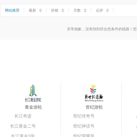
小三峡
神女溪
石宝寨
丰都鬼城
网站推荐
最新
价格
天数
点评
非常抱歉，没有找到符合您条件的线路！您
黄金游轮
世纪游轮
长江奇迹
世纪传奇号
长江黄金二号
世纪神话号
长江黄金3号
世纪荣耀号