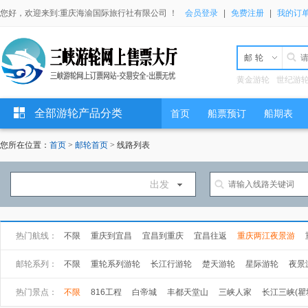
您好，欢迎来到:重庆海渝国际旅行社有限公司 ！
会员登录
|
免费注册
|
我的订
邮轮
黄金游轮
世纪游
全部游轮产品分类
首页
船票预订
船期表
您所在位置：
首页
>
邮轮首页
> 线路列表
出发
热门航线：
不限
重庆到宜昌
宜昌到重庆
宜昌往返
重庆两江夜景游
万州到宜昌
武汉到上海
上海到武汉
邮轮系列：
不限
重轮系列游轮
长江行游轮
楚天游轮
星际游轮
夜景
长海游轮
总统游轮
世纪游轮
黄金游轮
热门景点：
不限
816工程
白帝城
丰都天堂山
三峡人家
长江三峡(瞿