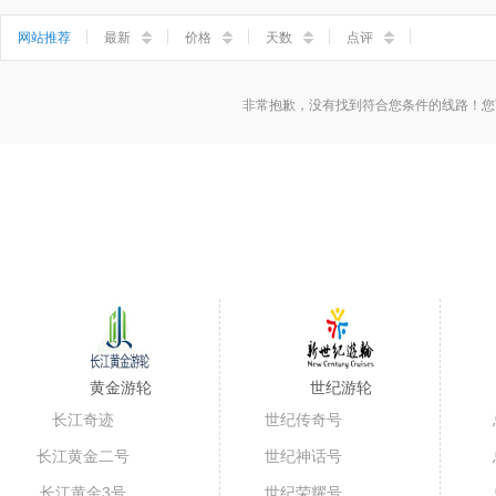
小三峡
神女溪
石宝寨
丰都鬼城
网站推荐
最新
价格
天数
点评
非常抱歉，没有找到符合您条件的线路！您
黄金游轮
世纪游轮
长江奇迹
世纪传奇号
长江黄金二号
世纪神话号
长江黄金3号
世纪荣耀号