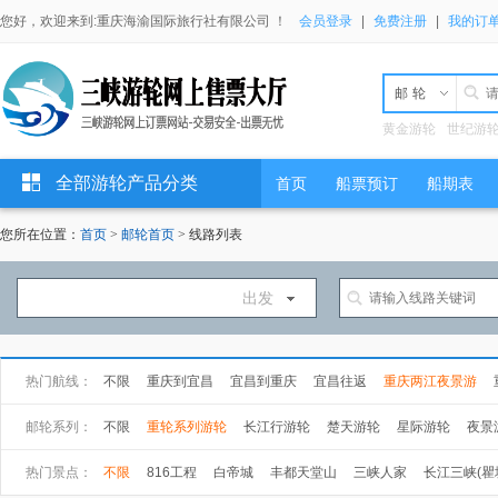
您好，欢迎来到:重庆海渝国际旅行社有限公司 ！
会员登录
|
免费注册
|
我的订
邮轮
黄金游轮
世纪游
全部游轮产品分类
首页
船票预订
船期表
您所在位置：
首页
>
邮轮首页
> 线路列表
出发
热门航线：
不限
重庆到宜昌
宜昌到重庆
宜昌往返
重庆两江夜景游
万州到宜昌
武汉到上海
上海到武汉
邮轮系列：
不限
重轮系列游轮
长江行游轮
楚天游轮
星际游轮
夜景
长海游轮
总统游轮
世纪游轮
黄金游轮
热门景点：
不限
816工程
白帝城
丰都天堂山
三峡人家
长江三峡(瞿