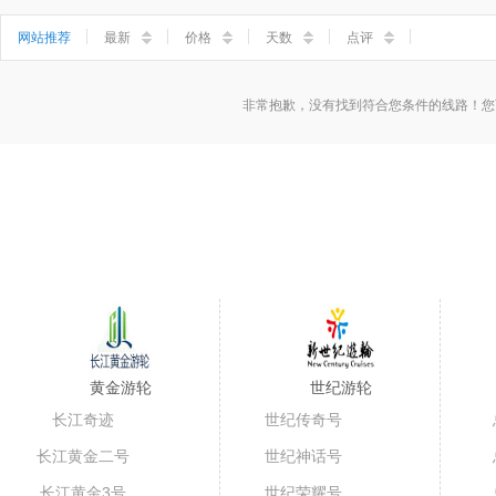
小三峡
神女溪
石宝寨
丰都鬼城
网站推荐
最新
价格
天数
点评
非常抱歉，没有找到符合您条件的线路！您
黄金游轮
世纪游轮
长江奇迹
世纪传奇号
长江黄金二号
世纪神话号
长江黄金3号
世纪荣耀号