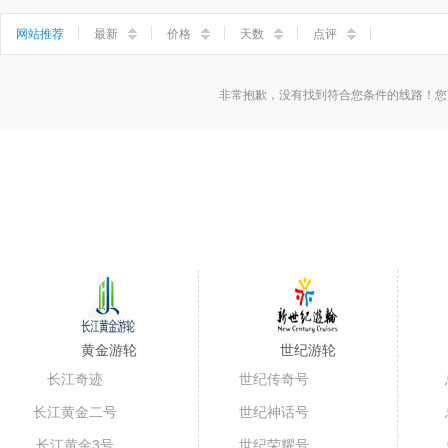
小三峡
神女溪
石宝寨
丰都鬼城
网站推荐
最新
价格
天数
点评
非常抱歉，没有找到符合您条件的线路！您
黄金游轮
世纪游轮
长江奇迹
世纪传奇号
长江黄金二号
世纪神话号
长江黄金3号
世纪荣耀号