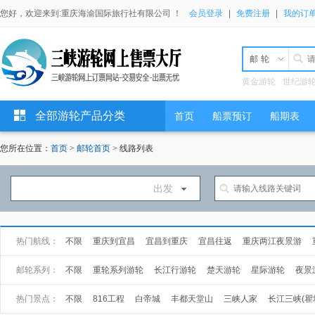
您好，欢迎来到:重庆海渝国际旅行社有限公司 ！
会员登录
|
免费注册
|
我的订
邮轮
黄金游轮
世纪游
全部游轮产品分类
首页
船票预订
船期表
您所在位置：
首页
>
邮轮首页
> 线路列表
出发
热门航线：
不限
重庆到宜昌
宜昌到重庆
宜昌往返
重庆两江夜景游
万州到宜昌
武汉到上海
上海到武汉
邮轮系列：
不限
重轮系列游轮
长江行游轮
楚天游轮
星际游轮
夜景
长海游轮
总统游轮
世纪游轮
黄金游轮
热门景点：
不限
816工程
白帝城
丰都天堂山
三峡人家
长江三峡(瞿