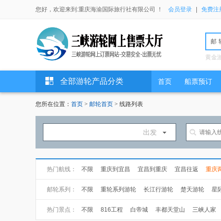
您好，欢迎来到:重庆海渝国际旅行社有限公司 ！
会员登录
|
免费注
邮
黄金
全部游轮产品分类
首页
船票预订
您所在位置：
首页
>
邮轮首页
> 线路列表
出发
热门航线：
不限
重庆到宜昌
宜昌到重庆
宜昌往返
重庆
万州到宜昌
武汉到上海
上海到武汉
邮轮系列：
不限
重轮系列游轮
长江行游轮
楚天游轮
星
长海游轮
总统游轮
世纪游轮
黄金游轮
热门景点：
不限
816工程
白帝城
丰都天堂山
三峡人家