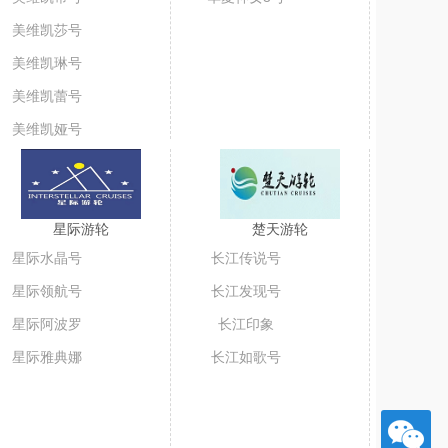
美维凯莎号
美维凯琳号
美维凯蕾号
美维凯娅号
星际游轮
楚天游轮
星际水晶号
长江传说号
星际领航号
长江发现号
星际阿波罗
长江印象
星际雅典娜
长江如歌号