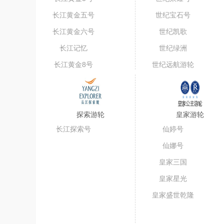
长江黄金五号
世纪宝石号
（短线）
长江黄金六号
世纪凯歌
长江记忆
世纪绿洲
长江黄金8号
世纪远航游轮
探索游轮
皇家游轮
长江探索号
仙婷号
仙娜号
皇家三国
皇家星光
皇家盛世乾隆
号