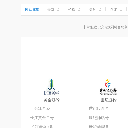
小三峡
神女溪
石宝寨
丰都鬼城
网站推荐
最新
价格
天数
点评
非常抱歉，没有找到符合您条
黄金游轮
世纪游轮
长江奇迹
世纪传奇号
长江黄金二号
世纪神话号
长江黄金3号
世纪荣耀号