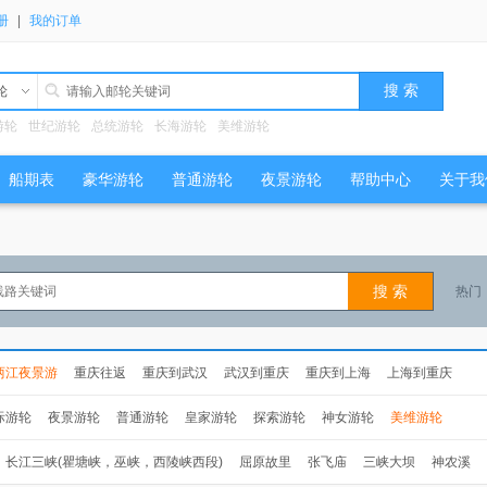
册
|
我的订单
轮
游轮
世纪游轮
总统游轮
长海游轮
美维游轮
船期表
豪华游轮
普通游轮
夜景游轮
帮助中心
关于我
热门
两江夜景游
重庆往返
重庆到武汉
武汉到重庆
重庆到上海
上海到重庆
际游轮
夜景游轮
普通游轮
皇家游轮
探索游轮
神女游轮
美维游轮
长江三峡(瞿塘峡，巫峡，西陵峡西段)
屈原故里
张飞庙
三峡大坝
神农溪