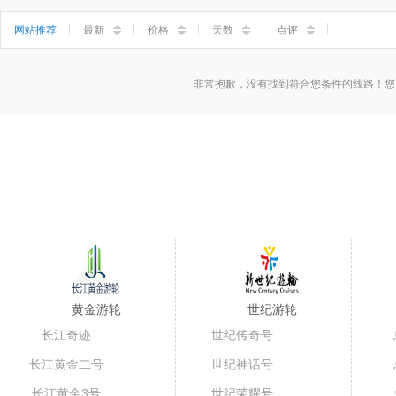
小三峡
神女溪
石宝寨
丰都鬼城
网站推荐
最新
价格
天数
点评
非常抱歉，没有找到符合您条件的线路！您
黄金游轮
世纪游轮
长江奇迹
世纪传奇号
长江黄金二号
世纪神话号
长江黄金3号
世纪荣耀号