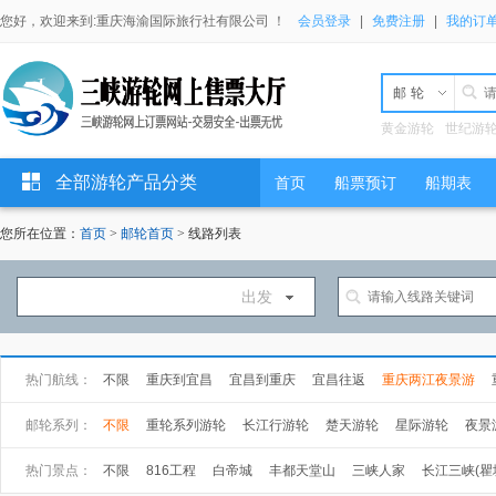
您好，欢迎来到:重庆海渝国际旅行社有限公司 ！
会员登录
|
免费注册
|
我的订
邮轮
黄金游轮
世纪游
全部游轮产品分类
首页
船票预订
船期表
您所在位置：
首页
>
邮轮首页
> 线路列表
出发
热门航线：
不限
重庆到宜昌
宜昌到重庆
宜昌往返
重庆两江夜景游
万州到宜昌
武汉到上海
上海到武汉
邮轮系列：
不限
重轮系列游轮
长江行游轮
楚天游轮
星际游轮
夜景
长海游轮
总统游轮
世纪游轮
黄金游轮
热门景点：
不限
816工程
白帝城
丰都天堂山
三峡人家
长江三峡(瞿