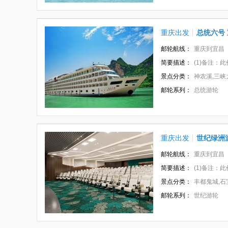
重庆出发
总统六号 
邮轮航线：
重庆到宜昌
简要描述：
(1)备注：此价格是
景点分类：
神农溪,三峡
邮轮系列：
总统游轮
重庆出发
世纪绿洲
邮轮航线：
重庆到宜昌
简要描述：
(1)备注：此价
景点分类：
丰都鬼城,石宝寨,神女
邮轮系列：
世纪游轮