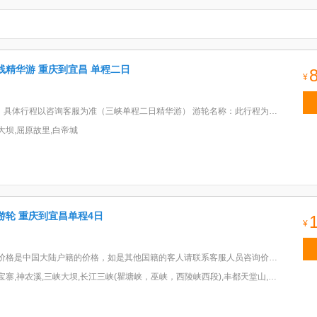
线精华游 重庆到宜昌 单程二日
¥
程以咨询客服为准（三峡单程二日精华游） 游轮名称：此行程为普通游轮滚动发船：银月亮，马可波罗，一代天骄,天骄大为
大坝,屈原故里,白帝城
游轮 重庆到宜昌单程4日
¥
是中国大陆户籍的价格，如是其他国籍的客人请联系客服人员咨询价格。(2)备注：豪华标间的价格为2楼的价格。
宝寨,神农溪,三峡大坝,长江三峡(瞿塘峡，巫峡，西陵峡西段),丰都天堂山,白帝城