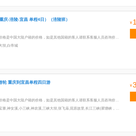
重庆-涪陵-宜昌 单程4日）（涪陵班）
¥
中国大陆户籍的价格，如是其他国籍的客人请联系客服人员咨询价格。(2)备注：所有房型的价格为所属房型基础楼层参考价格。
大坝,白帝城
游轮 重庆到宜昌单程四日游
¥
格是中国大陆户籍的价格，如是其他国籍的客人请联系客服人员咨询价格。(2)备注：房型的价格为基础楼层。
溪,小三峡,神农溪,三峡大坝,张飞庙,屈原故里,长江三峡(瞿塘峡，巫峡，西陵峡西段),三峡人家,丰都天堂山,白帝城,816工程