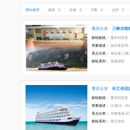
小三峡
神女溪
石宝寨
丰都鬼城
网站推荐
最新
价格
天数
点评
重庆出发
三峡水陆
邮轮航线：
重庆到宜昌
简要描述：
国庆黄金周：具体行
景点分类：
神农溪,三峡
邮轮系列：
普通游轮
重庆出发
长江传说
邮轮航线：
重庆到宜昌
简要描述：
(1)备注：此价格
景点分类：
丰都鬼城,石
邮轮系列：
楚天游轮