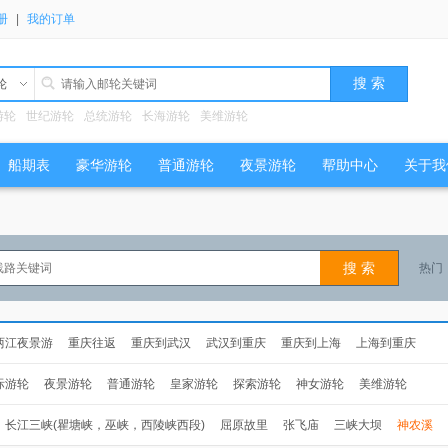
册
|
我的订单
轮
游轮
世纪游轮
总统游轮
长海游轮
美维游轮
船期表
豪华游轮
普通游轮
夜景游轮
帮助中心
关于我
热门
两江夜景游
重庆往返
重庆到武汉
武汉到重庆
重庆到上海
上海到重庆
际游轮
夜景游轮
普通游轮
皇家游轮
探索游轮
神女游轮
美维游轮
长江三峡(瞿塘峡，巫峡，西陵峡西段)
屈原故里
张飞庙
三峡大坝
神农溪