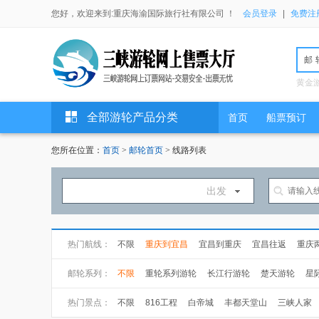
您好，欢迎来到:重庆海渝国际旅行社有限公司 ！
会员登录
|
免费注
邮
黄金
全部游轮产品分类
首页
船票预订
您所在位置：
首页
>
邮轮首页
> 线路列表
出发
热门航线：
不限
重庆到宜昌
宜昌到重庆
宜昌往返
重庆
万州到宜昌
武汉到上海
上海到武汉
邮轮系列：
不限
重轮系列游轮
长江行游轮
楚天游轮
星
长海游轮
总统游轮
世纪游轮
黄金游轮
热门景点：
不限
816工程
白帝城
丰都天堂山
三峡人家