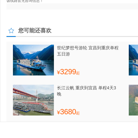
您可能还喜欢
世纪梦想号游轮 宜昌到重庆单程
五日游
3299
¥
起
长江云帆 重庆到宜昌 单程4天3
晚
3680
¥
起