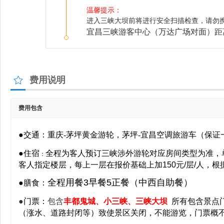
温馨提示：
进入三峡大坝前将进行安全扫描检查，请勿
宜昌三峡游客中心（万达广场对面）距离
费用说明
费用包含
●交通：重庆-茅坪黄金游轮，茅坪-宜昌空调旅游车（保证
●住宿
全程为客人预订三峡涉外游轮对应房间类型为准，
：
客人指定楼层，每上一层在报价基础上加150元/层/人，
全程用餐3早餐5正餐（中西自助餐）
●膳食：
●
门票：
包含
丰都鬼城、小三峡、三峡大坝
所有包含景点
（涨水、道路封闭等）致使景区关闭，不能游览，门票概