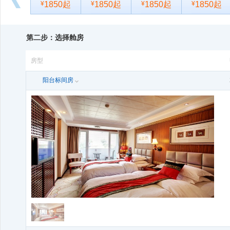
¥
1850起
¥
1850起
¥
1850起
¥
1850起
向
后
10-25
( 星期天)
11-01
( 星期天)
11-08
( 星期天)
11-15
( 星期天)
浏
¥
1850起
¥
1850起
¥
1850起
¥
1850起
第二步：选择舱房
览
房型
阳台标间房