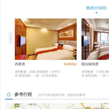
舱房介绍(8)
内景房
¥
1850
阳台标间房
起
房间数量：20间 房间面积：16平方
房间数量：173间 房
米 房型结构：一室一卫 所在楼层：3
米 房型结构：一室一
-4楼 床宽：单人床1.5x2.0米
楼层：2-5楼 床宽：双
米
参考行程
以下行程为推荐行程，信息仅供参考