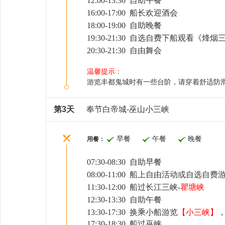
12:00-13:30 自助午餐
1
6
:
0
0-1
7
:00
船长欢迎酒会
1
8
:00-1
9
:00 自助晚餐
1
9
:
30
-21:30
自选
自费下船观看
《烽烟
20
:
30
-21:30
自由舞会
温馨提示：
游览丰都鬼城时有一些台阶，请穿着舒适防
第3天
奉节白帝城-巫山小三峡
早餐
午餐
晚餐
用餐：
07:
3
0-08:30 自助早餐
08:
0
0-1
1
:
0
0 船上自由活动或
自选
自费
11:
3
0
-12:00
船过
长江三峡
-
瞿塘峡
1
2
:
3
0-1
3
:30 自助午餐
1
3
:
3
0-1
7
:
3
0
换乘小船游览
【
小三峡
】
1
7
:
3
0-1
8
:
3
0
船过巫峡