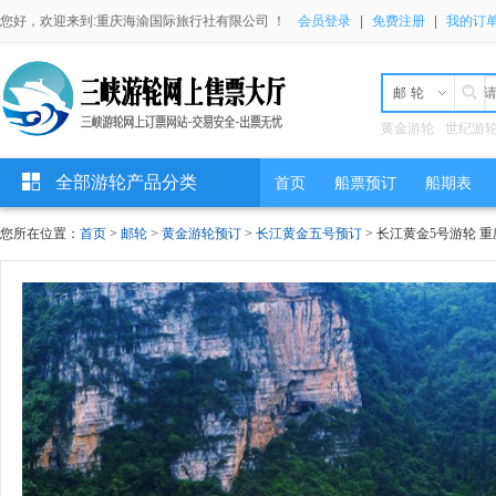
您好，欢迎来到:重庆海渝国际旅行社有限公司 ！
会员登录
|
免费注册
|
我的订
邮轮
黄金游轮
世纪游
全部游轮产品分类
首页
船票预订
船期表
您所在位置：
首页
>
邮轮
>
黄金游轮预订
>
长江黄金五号预订
> 长江黄金5号游轮 