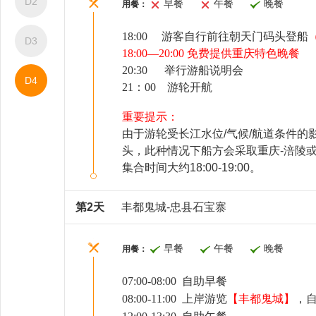
D2
早餐
午餐
晚餐
用餐：
18:00 游客自行前往朝天门码头登船
D3
18:00—20:00 免费提供重庆特色晚餐
20:30 举行游船说明会
D4
21：00 游轮开航
时尚发艺
医疗室
重要提示：
由于游轮受长江水位/气候/航道条件
头，此种情况下船方会采取重庆-涪陵
集合时间大约18:00-19:00。
第2天
丰都鬼城-忠县石宝寨
早餐
午餐
晚餐
用餐：
07:00-08:
0
0 自助早餐
08:
0
0-11:00
上岸游览
【
丰都鬼城
】
，