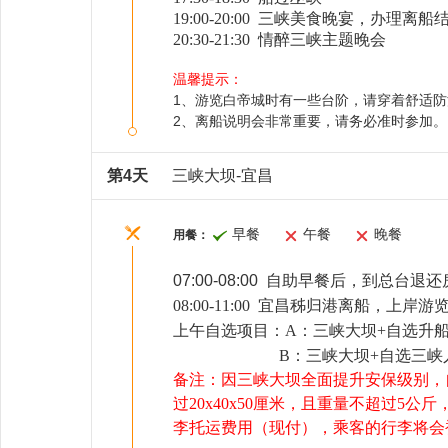
1
9
:00-
20
:
0
0
三峡美食晚宴，办理离船
20
:
3
0-
21
:
3
0
情醉三峡主题晚会
温馨提示：
1、游览白帝城时有一些台阶，请穿着舒适
2、离船说明会非常重要，请务必准时参加
第4天
三峡大坝-宜昌
早餐
午餐
晚餐
用餐：
07:00-08:00 自助早餐后
，
到总台退还
08:00-11:00 宜昌秭归港离船，上岸游
上午自选项目：A：三峡大坝+自选升船机
B：三峡大坝+自选三峡人
备注
：因三峡大坝全面提升安保级别，自
过20x40x50厘米，且重量不超过
李托运费用（现付），乘客的行李将会