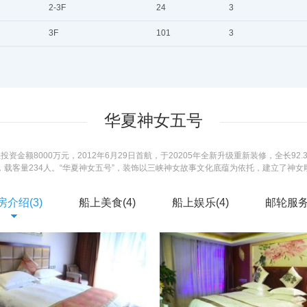
2-3F
24
3
3F
101
3
华夏神女五号
额8000万元，2012年6月29日首航，于20205年全新升级重新装修，全长92.3米
梯，载客量234人。“华夏神女五号”，装饰以三峡神女故事文化底蕴为依托，建立了神
。更采用了海洋邮轮设计手法，时尚动感、磅礴大气、柔和高雅；客房均有独立卫生
最奇秀、最雄伟、最集中的山水画廊“长江三峡”。长江首创以“华夏文明、三峡文化、
房介绍(3)
船上美食(4)
船上娱乐(4)
邮轮服务(
排”。
了解更多 >