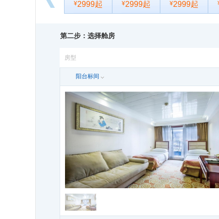
¥
2999起
¥
2999起
¥
2999起
向
后
10-27
( 星期二)
11-03
( 星期二)
11-10
( 星期二)
11
浏
¥
2999起
¥
2999起
¥
2699起
第二步：选择舱房
览
房型
阳台标间