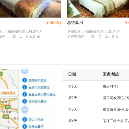
房
¥
4500
总统套房
¥
起
量：4间房间面积：24.2平方
房间数量：2间房间面积：101平方
结构：一室一卫一阳台所在楼
米房型结构：一室一厅一卫一阳台所
3楼床宽：双人床1.8米*2.0米
在楼层：3楼床宽：双人床1.8米*2.0
日期
国家/城市
第1天
重庆-丰都
餐厅
特色餐饮
第2天
雪玉洞或西沱古
第3天
奉节白帝城-巫山
第4天
茅坪三峡大坝-宜