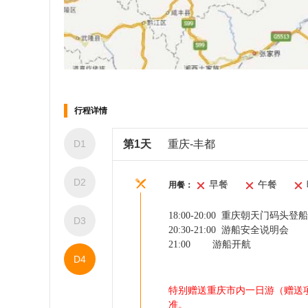
船上娱乐
运动
行程详情
D1
第1天
重庆-丰都
D2
早餐
午餐
用餐：
18:00-20:00 重庆朝天门码
D3
20:30-21:00 游船安全说明会
21:
0
0 游船开航
D4
会议室
特别赠送重庆市内一日游（赠送
准。