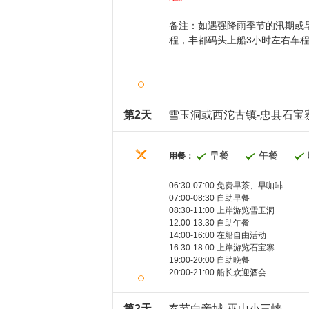
备注：如遇强降雨季节的汛期或
程，丰都码头上船3小时左右车
第2天
雪玉洞或西沱古镇-忠县石宝
早餐
午餐
用餐：
06:30-07:00 免费早茶、早咖啡
07:00-08:30 自助早餐
08:30-11:00 上岸游览
雪玉洞
12:00-13:30 自助午餐
14:00-16:00 在船自由活动
16:30-18:00 上岸游览
石宝寨
19:00-20:00 自助晚餐
20:00-21:00 船长欢迎酒会
第3天
奉节白帝城-巫山小三峡