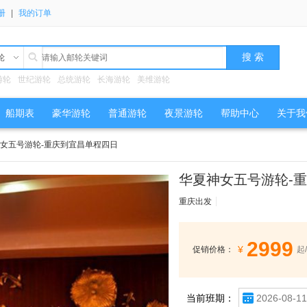
册
|
我的订单
轮
游轮
世纪游轮
总统游轮
长海游轮
美维游轮
船期表
豪华游轮
普通游轮
夜景游轮
帮助中心
关于我
神女五号游轮-重庆到宜昌单程四日
华夏神女五号游轮-
重庆出发
2999
¥
促销价格：
起
当前班期：
2026-08-11