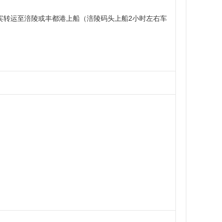
宾转运至涪陵或丰都港上船（涪陵码头上船2小时左右车