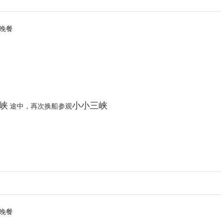
晚餐
峡
小小三峡
途中，再次换船参观
晚餐