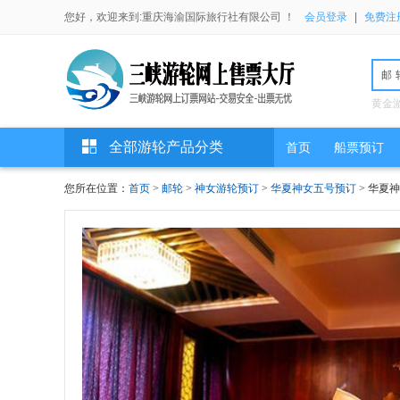
您好，欢迎来到:重庆海渝国际旅行社有限公司 ！
会员登录
|
免费注
邮
黄金
全部游轮产品分类
首页
船票预订
您所在位置：
首页
>
邮轮
>
神女游轮预订
>
华夏神女五号预订
> 华夏