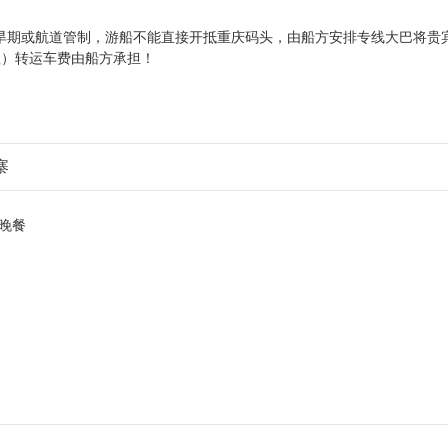
旱期或航道管制，
游船不能直接开抵重庆码头，由船方安排专线大巴将贵
程）转运车费由船方承担！
寨
晚餐