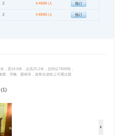
2
￥
4999 /人
预订
2
￥
8999 /人
预订
，宽18.8米，总高25.2米，总吨位7800吨，
女雕塑、浮雕、图画等，游客在游轮上可通过观
间，外阳台；在游船上可动态、全方位地观赏重
神女文化”为设计主题，长江首次采用“三机三
1)