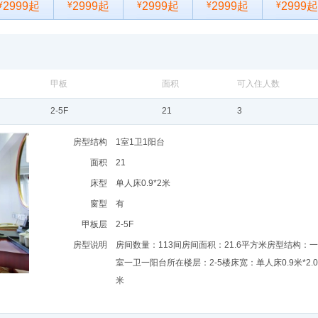
¥
2999起
¥
2999起
¥
2999起
¥
2999起
¥
2999起
-17
( 星期二)
11-24
( 星期二)
12-01
( 星期二)
¥
2699起
¥
2699起
¥
2699起
甲板
面积
可入住人数
2-5F
21
3
房型结构
1室1卫1阳台
面积
21
床型
单人床0.9*2米
窗型
有
上一个
下一个
甲板层
2-5F
房型说明
房间数量：113间房间面积：21.6平方米房型结构：一
室一卫一阳台所在楼层：2-5楼床宽：单人床0.9米*2.0
米