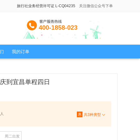
旅行社业务经营许可证 L-CQ04235
关注微信公众号下单
400-1858-023
们
我的订单
重庆到宜昌单程四日
/人
惠
共
3
种房型
周二出发