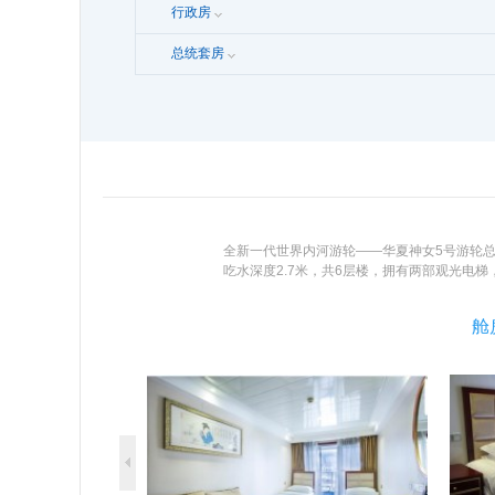
行政房
总统套房
全新一代世界内河游轮——华夏神女5号游轮总投资金
吃水深度2.7米，共6层楼，拥有两部观光电
赏这些文化，了解三峡的神女故事和历史传说
庆两江四岸美丽的夜景、江景、山景，畅游中国
舱
浆双舵”顶尖科技，率先践行“安全环保、节能减