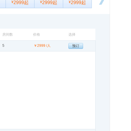
¥
2999起
¥
2999起
¥
2999起
向
前
浏
览
房间数
价格
选择
5
￥
2999 /人
预订