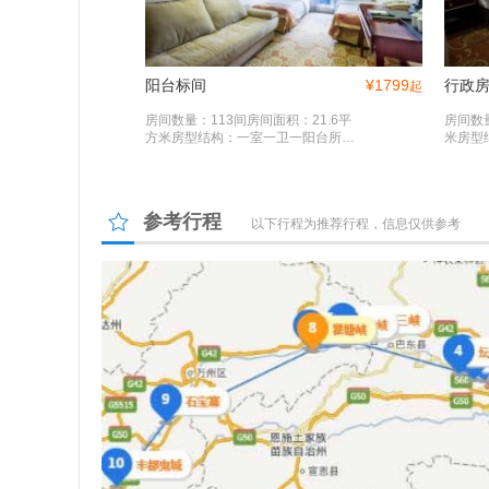
阳台标间
¥
1799
行政
起
房间数量：113间房间面积：21.6平
房间数
方米房型结构：一室一卫一阳台所在
米房型
楼层：2-5楼床宽：单人床0.9米*2.0
层：2-
米
参考行程
以下行程为推荐行程，信息仅供参考
VIP
自助