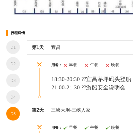
棋牌室
健身房
行程详情
D1
第1天
宜昌
D2
早餐
午餐
晚餐
用餐：
18:30
-
20:
30 ?
?
宜昌茅坪码头登船
D3
21
:
00-21
:
30 ??游船安全说明会
D4
按摩室
美容美发
第2天
三峡大坝-三峡人家
D5
早餐
午餐
晚餐
用餐：