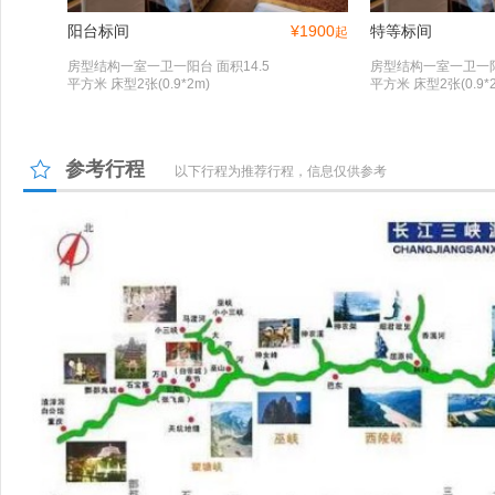
阳台标间
¥
1900
特等标间
起
房型结构一室一卫一阳台 面积14.5
房型结构一室一卫一阳台
平方米 床型2张(0.9*2m)
平方米 床型2张(0.9*
参考行程
以下行程为推荐行程，信息仅供参考
自助餐
酒吧