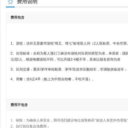
费用说明
费用包含
1、游轮：涉外五星豪华游轮“维五、维七”标准双人间（2人双标房、中央空调
2、住宿标准：全程为客人预订三峡涉外游轮对应房间类型为准，单房差：团
元/层/人，根据每艘游轮不同，可以升级2-4楼不等，具体以报名咨询为准
3、区间交通：重庆/茅坪单程船票、茅坪/宜昌市区翻坝车，空调散拼旅游车；
4、用餐：含6正4早（船上为中西自助餐，不吃不退）。
费用不包含
1、保险：为确保人身安全，我司强烈建议每位游客购买“旅游人身意外伤害险
2、自行前往集合地费用；