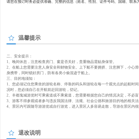
请您在预订时务必提供准确、完整的信息（姓名、性别、证件号码、国籍、联系
温馨提示
二、安全提示：
1、晚间休息，注意检查房门、窗是否关好，贵重物品需贴身保管。
2、在船上您需要注意人身安全和财物安全。上下船不要拥挤、注意脚下，小心
身携带，同时锁好房门，防有各类小偷混迹于船上。
三、目的地须知：
1、您必须记住您乘坐的游轮名称、停靠的码头和游轮在每一个观光点的起航时间
况时，您必须自己在开航前赶回游轮，切记。
2、丰都鬼城游览时可乘索道或不乘索道，您需要根据您自己的情况决定，不必
3、游客不得参观或者参与违反我国法律、法规、社会公德和旅游目的地的相关
4、景区内可跟随导游游览或自行游览，进入景区人多容易走散，导游在景区内
退改说明