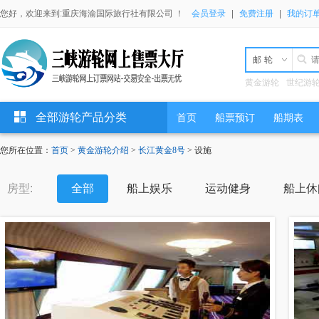
您好，欢迎来到:重庆海渝国际旅行社有限公司 ！
会员登录
|
免费注册
|
我的订
邮轮
黄金游轮
世纪游
全部游轮产品分类
首页
船票预订
船期表
您所在位置：
首页
>
黄金游轮介绍
>
长江黄金8号
> 设施
房型:
全部
船上娱乐
运动健身
船上休