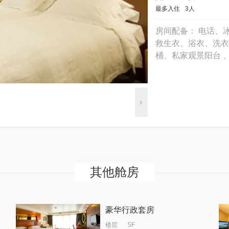
最多入住
3人
房间配备： 电话、
救生衣、浴衣、洗衣
桶、私家观景阳台 
其他舱房
豪华行政套房
楼层
5F