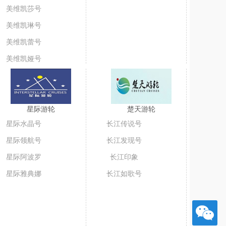
美维凯莎号
美维凯琳号
美维凯蕾号
美维凯娅号
星际游轮
楚天游轮
星际水晶号
长江传说号
星际领航号
长江发现号
星际阿波罗
长江印象
星际雅典娜
长江如歌号