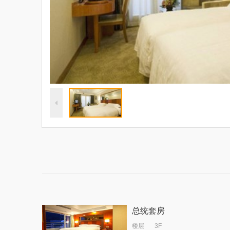
总统套房
楼层
3F