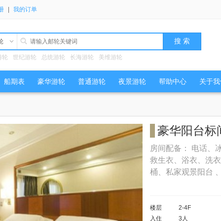
册
|
我的订单
轮
游轮
世纪游轮
总统游轮
长海游轮
美维游轮
船期表
豪华游轮
普通游轮
夜景游轮
帮助中心
关于我
豪华阳台标
房间配备： 电话、
救生衣、浴衣、洗衣
桶、私家观景阳台 
楼层
2-4F
入住
3人