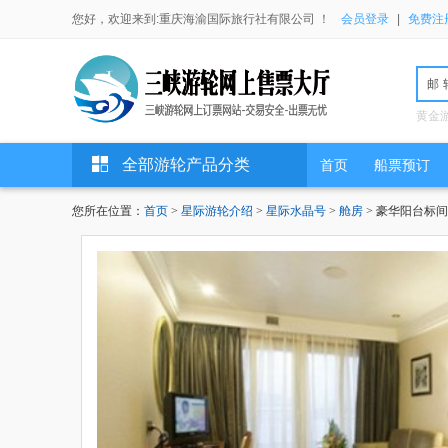
您好，欢迎来到:重庆海渝国际旅行社有限公司 ！
会员登录
|
免费注
邮
黄金
全部游轮产品分类
首页
船票预订
您所在位置：
首页
>
星际游轮介绍
>
星际水晶号
>
舱房
> 豪华阳台标间