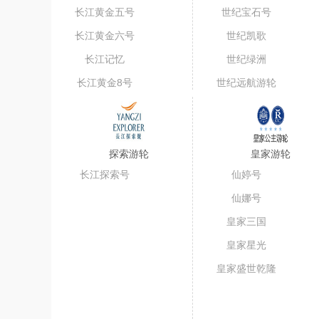
长江黄金五号
世纪宝石号
（短线）
长江黄金六号
世纪凯歌
长江记忆
世纪绿洲
长江黄金8号
世纪远航游轮
探索游轮
皇家游轮
长江探索号
仙婷号
仙娜号
皇家三国
皇家星光
皇家盛世乾隆
号