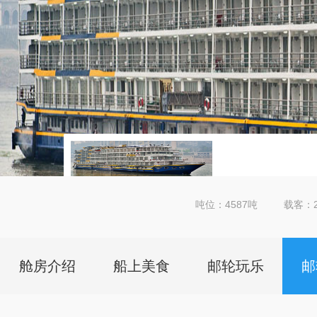
吨位：4587吨
载客：2
详细
舱房介绍
船上美食
邮轮玩乐
邮