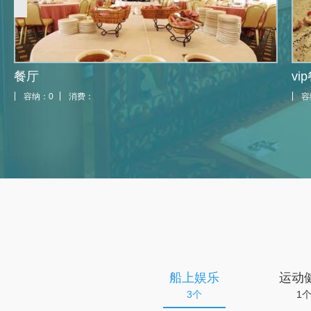
餐厅
vi
容纳：0
消费：
容
船上娱乐
运动
3个
1