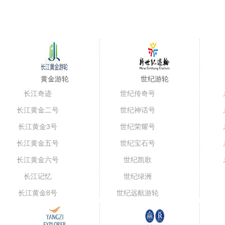
美维凯莎号宜
128
黄金游轮
世纪游轮
¥
更多宜昌到重庆航线
长江奇迹
世纪传奇号
长江黄金二号
世纪神话号
长江黄金3号
世纪荣耀号
长江黄金五号
世纪宝石号
（短线）
长江黄金六号
世纪凯歌
长江记忆
世纪绿洲
长江黄金8号
世纪远航游轮