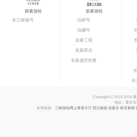
探索游轮
皇家游轮
长江探索号
仙婷号
仙娜号
皇家三国
皇家星光
皇家盛世乾隆
号
长
长
Copyright © 2010-201
地址：重庆市渝中
友情链接：
三峡游轮网上售票大厅
四川旅游
农家乐
租车新闻