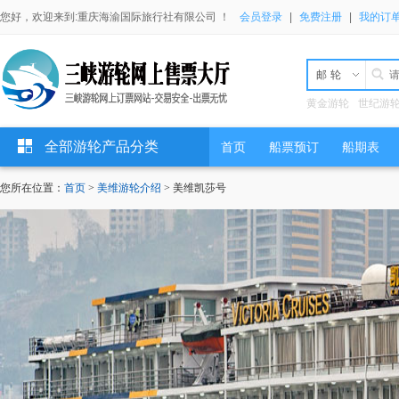
您好，欢迎来到:重庆海渝国际旅行社有限公司 ！
会员登录
|
免费注册
|
我的订
邮轮
黄金游轮
世纪游
全部游轮产品分类
首页
船票预订
船期表
您所在位置：
首页
>
美维游轮介绍
> 美维凯莎号