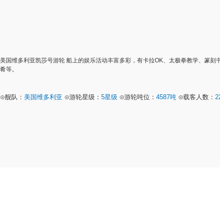
容纳：0
消费：
美国维多利亚凯莎号游轮 船上的娱乐活动丰富多彩，有卡拉OK、太极拳教学、篆刻
肴等。
⊙舰队：
美国维多利亚
⊙游轮星级：
5星级
⊙游轮吨位：
4587吨
⊙载客人数：
2