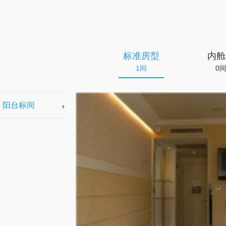
标准房型
内舱
1间
0
阳台标间